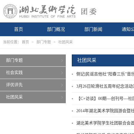
首页
部门概况
部门新闻
通知
当前位置：
首页
>
部门专题
>
社团风采
社团风采
部门专题
社会实践
侧记|民谣吉他社“阳春三乐”音
评优评先
3月26日轮滑社五周年纪念活
社团风采
【C+访谈】00期---创刊号--
2014年湖北美术学院园游会
湖北美术学院学生社团联合会